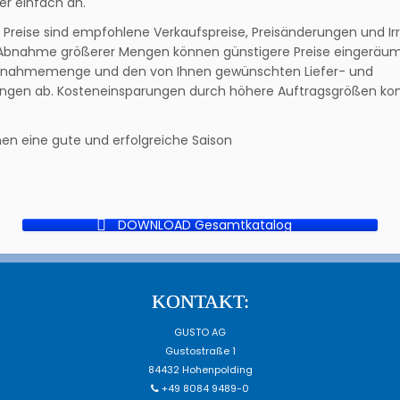
r einfach an.
 Preise sind empfohlene Verkaufspreise, Preisänderungen und I
 Abnahme größerer Mengen können günstigere Preise eingeräum
bnahmemenge und den von Ihnen gewünschten Liefer- und
ngen ab. Kosteneinsparungen durch höhere Auftragsgrößen k
en eine gute und erfolgreiche Saison
DOWNLOAD Gesamtkatalog
KONTAKT:
GUSTO AG
Gustostraße 1
84432 Hohenpolding
+49 8084 9489-0