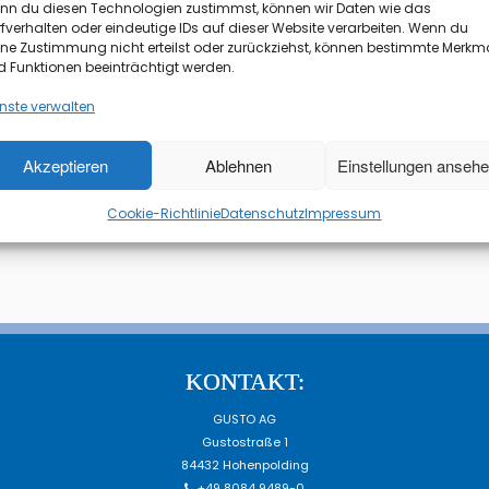
nn du diesen Technologien zustimmst, können wir Daten wie das
fverhalten oder eindeutige IDs auf dieser Website verarbeiten. Wenn du
ine Zustimmung nicht erteilst oder zurückziehst, können bestimmte Merkm
 Funktionen beeinträchtigt werden.
nste verwalten
Akzeptieren
Ablehnen
Einstellungen anseh
Cookie-Richtlinie
Datenschutz
Impressum
KONTAKT:
GUSTO AG
Gustostraße 1
84432 Hohenpolding
+49 8084 9489-0